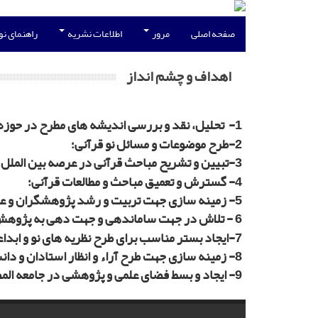
صفحه اصلی
مرور
اطلاعات نشریه
راهنمای ن
اهداف و چشم انداز
1-
تحلیل، نقد و بررسی اندیشه های مطرح در حوزه 
2-طرح موضوعات و مسائل نو قرآنی؛
3-تبیین و تشریح مباحث قرآنی در عرصه بین الملل؛
4- گسترش و تعمیق مباحث و مطالعات قرآنی؛
5- زمینه سازی جهت تربیت و رشد پژوهشگران و عالمان آشنا به زمان؛
6 - تلاش در جهت ساماندهی و جهت دهی به پژوهش ها و پژوهشگران در حوزه های قرآنی؛
7-ایجاد بستر مناسب برای طرح نظریه های نو و ابداعات پژوهشی؛
8
- زمینه سازی جهت طرح آراء و انظار استادان و د
9- ایجاد و بسط فضای علمی و پژوهشی در جامعه المصطفی العالمیه.